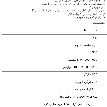
مدارهای معتبر برای بارهای بستری معمولی
سیستم ایمنی توقف برای حرکت درب در صورت انسداد
اتاق خوب جلا
تجهیزات به طور کامل ساخته شده در ژنراتور بخار فولاد ضد زنگ
ژاکت کامل و سطح گرمایی اتاق
کنترل میکروپروسسوری
مشخصات
MD-0.36V
دو درب
درب کشویی عمودی
360 لیتر
600 * 600 * 840 میلیمتر
1200 * 2000 * 1180 میلیمتر
850 کیلوگرم
22 کیلوگرم / چرخه
35 کیلوگرم / چرخه
2KVA + 18KW برای ژنراتور بخار
105 درجه سانتی گراد تا 134 درجه سانتی گراد