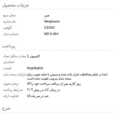
جزئیات محصول
چین
محل منبع:
Medpharm
نام تجاری:
CE/ISO
گواهی:
MD-0.36V
شماره مدل:
پرداخت
1 کامپیوتر
مقدار حداقل تعداد
سفارش:
Negotiation
قیمت:
ابتدا در فیلم محافظت قرار داده شده و سپس با جعبه چوبی برای
جزئیات بسته بندی:
بسته بندی بیرونی تقویت شده است
30 روز کاری پس از دریافت پرداخت خود را
زمان تحویل:
T / T در پیش، LC در زمان
شرایط پرداخت:
10 عدد در هر ماه
قابلیت ارائه:
شرح