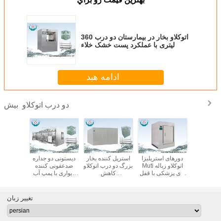
اتوکلاو بخار در بیمارستان دو درب 360
لیتری با عملکرد پست خشک خلاء
ادامه هید
دو درب اتوکلاو
بیش
آزمایشگاهی
دورهای استریلیزا
استریل کننده بخار
دیستونی دو جداره
اتوکلاو
دو درب BSL3 با
Muti اتوکلاو زباله
بزرگ دو درب اتوکلاو
ضدعفونی کننده
کاسپ
 تصفیه
های پزشکی با قفل
کاهش
دیواری با پمپ آب
با درب کش
ساب
متقاطع دو درب
میکروارگانیسم به 7
برای بازیافت و
سیاههها
گردش آب
تغییر زبان