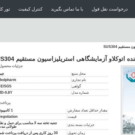
درخواست نقل قول
با ما تماس بگیرید
کنترل کیفیت
تور کا
تقیم SUS304
 اتوکلاو آزمایشگاهی استریلیزاسیون مستقیم SUS304
جزئیات محصول
محل منبع:
چی
نام تجاری:
Medpharm
گواهی:
CE/SGS
شماره مدل:
D-0.8Y
پرداخت
مقدار حداقل تعداد سفارش:
1 کامپیوتر
قیمت:
egotiation
جعبه تخته سه لا مناسب برای حمل و نق
جزئیات بسته بندی:
طولانی مد
زمان تحویل:
30 روز کاری پس از دریافت پرداخت شما