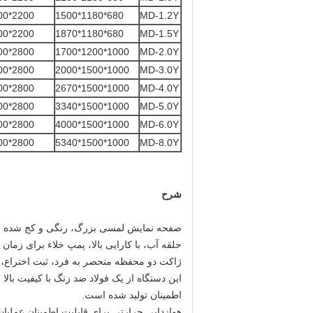
2200*2000*1910
680*1180*1500
MD-1.2Y
2200*2000*2280
680*1180*1870
MD-1.5Y
2800*2000*2110
1000*1200*1700
MD-2.0Y
2800*2200*2410
1000*1500*2000
MD-3.0Y
2800*2200*3080
1000*1500*2670
MD-4.0Y
2800*2200*3750
1000*1500*3340
MD-5.0Y
2800*2200*4410
1000*1500*4000
MD-6.0Y
2800*2200*5750
1000*1500*5340
MD-8.0Y
شرح
صفحه نمایش لمسی بزرگ، رنگی و کج شده با 
حلقه آب، با کارایی بالا، پمپ خلاء برای زما
ژاکت دو محفظه منحصر به فرد، ثبت اختراع، 
این دستگاه از یک فولاد ضد زنگ با کیفیت با
اطمینان تولید شده است.
هوازدایی حرارتی برای قابلیت اطمینان عملیات 