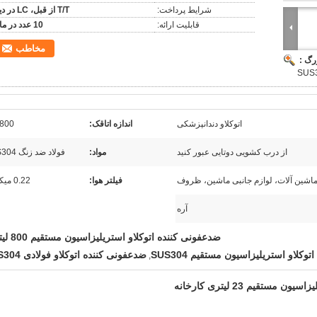
شرایط پرداخت:
T/T از قبل، LC در دید
قابلیت ارائه:
10 عدد در ماه
مخاطب
رگ :
اتوکلاو دندانپزشکی
اندازه اتاقک:
800 لیتر
از درب کشویی دوتایی عبور کنید
مواد:
فولاد ضد زنگ SUS304
شین آلات، لوازم جانبی ماشین، ظروف
فیلتر هوا:
0.22 میکرون
آره
ضدعفونی کننده اتوکلاو استریلیزاسیون مستقیم 800 لیتری
کلاو استریلیزاسیون مستقیم SUS304
ضدعفونی کننده اتوکلاو فولادی SUS304
,
تقیم 23 لیتری کارخانه