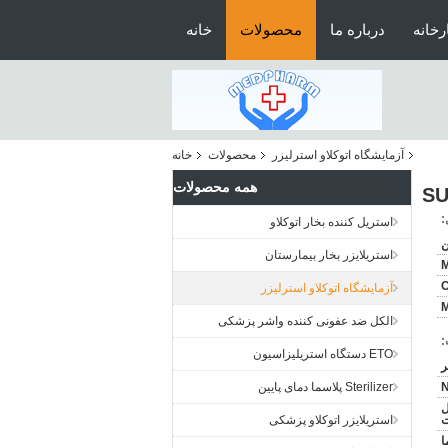
رخانه
درباره ما
محصولات
خانه
آزمایشگاه اتوکلاو استرلیزر
محصولات
خانه
همه محصولات
:
استریل کننده بخار اتوکلاو
ن
استریلایزر بخار بیمارستان
آزمایشگاه اتوکلاو استرلیزر
M
الکل ضد عفونی کننده واشر پزشکی
:
ETO دستگاه استریلیزاسیون
N
Sterilizer پلاسما دمای پایین
ل
ت
استریلایزر اتوکلاو پزشکی