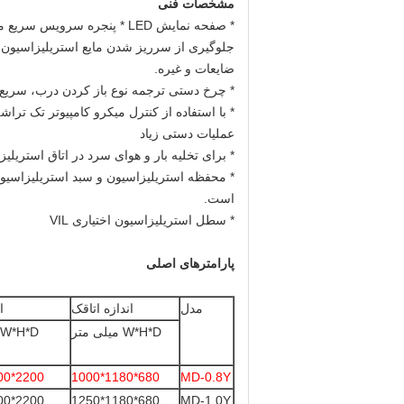
مشخصات فنی
* صفحه نمایش LED * پنجره سر
ضایعات و غیره.
* چرخ دستی ترجمه نوع باز کردن درب، سریع و کار-
* با استفاده از کنترل میکرو کامپیوتر تک ترا
عملیات دستی زیاد
* برای تخلیه بار و هوای سرد در اتاق استریلی
است.
* سطل استریلیزاسیون اختیاری VIL
پارامترهای اصلی
مدل
اندازه اتاقک
ا
W*H*D میلی متر
W*H*D میلی متر
2200*2000*1410
680*1180*1000
MD-0.8Y
2200*2000*1660
680*1180*1250
MD-1.0Y