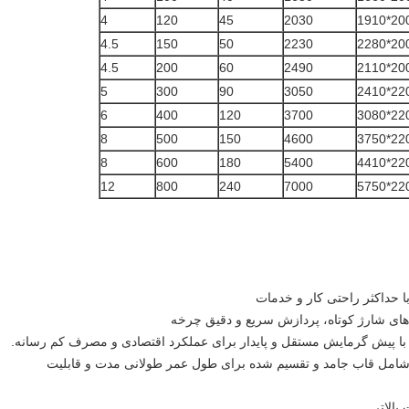
4
120
45
2030
4.5
150
50
2230
4.5
200
60
2490
5
300
90
3050
6
400
120
3700
8
500
150
4600
8
600
180
5400
12
800
240
7000
حداکثر راحتی کار و خدمات
ن های شارژ کوتاه، پردازش سریع و دقیق چرخه
با پیش گرمایش مستقل و پایدار برای عملکرد اقتصادی و مصرف کم رسانه.
لا شامل قاب جامد و تقسیم شده برای طول عمر طولانی مدت و قابلیت
بالاتر.