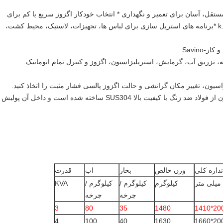
ویس سریع مستقل، آسان برای تعمیر و نگهداری * انتخاب خودکار اگزوز سریع یا کم برای
جلوگیری از سرریز شدن مایع استریلیزاسیون.k *برنامه های استریل سازی برای لباس ها، تجهیزات، لاستیک، محیط کشت،
Savino
شه، تزریق آب، گرمایش، استریلیزاسیون، اگزوز و کنترل تمام اتوماتیک.
زاسیون، تغییر مکان گرانشی و حالت اگزوز پالسی فشار مثبت را اتخاذ کنید.
* محفظه استریلیزاسیون و سبد استریلیزاسیون از فولاد ضد زنگ با کیفیت بالا SUS304 ساخته شده است و داخل آن پولیش
ندازه کلی
وزن خالص
بخار
اب
قدرت
کیلوگرم
کیلوگرم /
کیلوگرم /
KVA
چرخه
چرخه
3
80
35
1480
4
100
40
1630